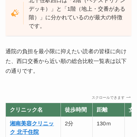
北千住駅西口は「2階（ペデストリアン
デッキ）」と「1階（地上・交番がある
階）」に分かれているのが最大の特徴
です。
通院の負担を最小限に抑えたい読者の皆様に向け
た、西口交番から近い順の総合比較一覧表は以下
の通りです。
スクロールできます
クリニック名
徒歩時間
距離
女
湘南美容クリニッ
2分
130ｍ
ク 北千住院