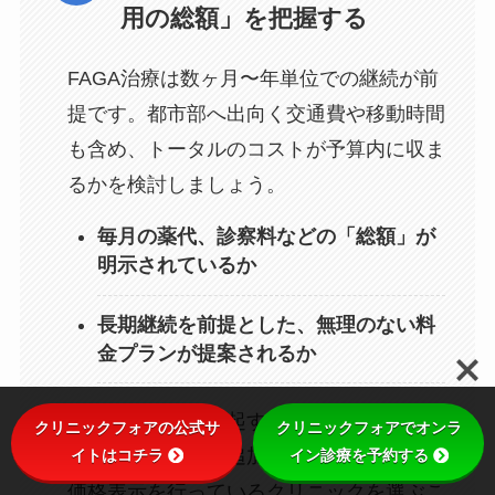
用の総額」を把握する
FAGA治療は数ヶ月〜年単位での継続が前
提です。都市部へ出向く交通費や移動時間
も含め、トータルのコストが予算内に収ま
るかを検討しましょう。
毎月の薬代、診察料などの「総額」が
明示されているか
長期継続を前提とした、無理のない料
金プランが提案されるか
消費者庁
が注意喚起する
景品表示法
の観点
クリニックフォアの公式サ
クリニックフォアでオンラ
イトはコチラ
イン診療を予約する
からも、不透明な追加費用がなく、適切な
価格表示を行っているクリニックを選ぶこ