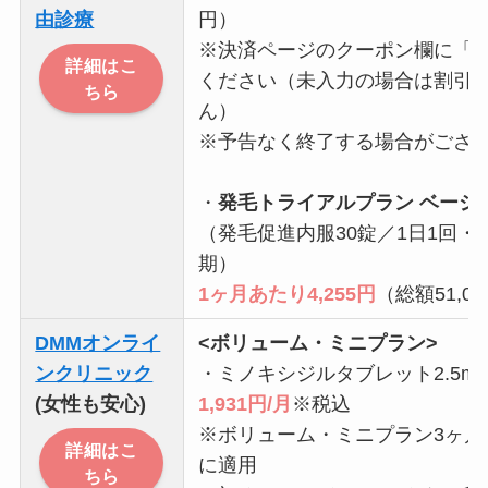
由診療
円）
※決済ページのクーポン欄に「12
詳細はこ
ください（未入力の場合は割引
ちら
ん）
※予告なく終了する場合がござ
・
発毛トライアルプラン ベーシ
（発毛促進内服30錠／1日1回・
期）
1ヶ月あたり4,255円
（総額51,0
DMMオンライ
<ボリューム・ミニプラン>
ンクリニック
・ミノキシジルタブレット2.5m
(女性も安心)
1,931円/月
※税込
※ボリューム・ミニプラン3ヶ月
詳細はこ
に適用
ちら