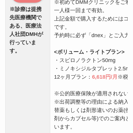
※初めてDMMクリニックをご利
※診療は提携
一人様一回まで有効。
先医療機関で
上記金額で購入するためにはコ
ある、医療法
です。
人社団DMHが
予約時に必ず「dnex」とご入力
行っていま
す。
<ボリューム・ライトプラン>
・スピロノラクトン50mg
・ミノキシジルタブレット2.5m
12ヶ月プラン：
6,618円/月
※税
※公的医療保険が適用されない
※出荷調整等の理由による納入
替薬もしくは剤形違いのお薬(例
剤からカプセル等)でのご案内と
います。