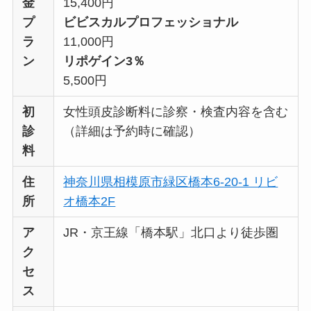
金
15,400円
プ
ビビスカルプロフェッショナル
ラ
11,000円
ン
リポゲイン3％
5,500円
初
女性頭皮診断料に診察・検査内容を含む
診
（詳細は予約時に確認）
料
住
神奈川県相模原市緑区橋本6-20-1 リビ
所
オ橋本2F
ア
JR・京王線「橋本駅」北口より徒歩圏
ク
セ
ス