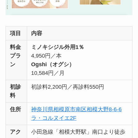
項目
内容
料金
ミノキシジル外用1％
プラ
4,950円／本
ン
Ogshi（オグシ）
10,584円／月
初診
初診料2,200円／再診料550円
料
住所
神奈川県相模原市南区相模大野8-6-6
ラ・コルヌイエ2F
アク
小田急線「相模大野駅」南口より徒歩