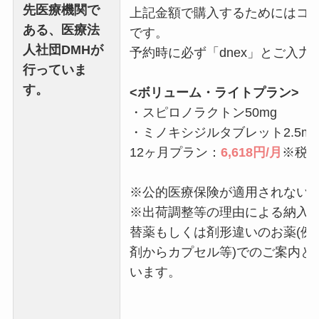
先医療機関で
上記金額で購入するためにはコ
ある、医療法
です。
人社団DMHが
予約時に必ず「dnex」とご入力
行っていま
す。
<ボリューム・ライトプラン>
・スピロノラクトン50mg
・ミノキシジルタブレット2.5m
12ヶ月プラン：
6,618円/月
※税
※公的医療保険が適用されない
※出荷調整等の理由による納入
替薬もしくは剤形違いのお薬(例
剤からカプセル等)でのご案内と
います。