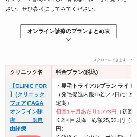
さい。ぜひ参考にしてみてください。
オンライン診療のプランまとめ表
スクロールできます
クリニック名
料金プラン(税込)
【CLINIC FOR
・
発毛トライアルプラン ライト
】(クリニック
（発毛促進内服15錠／2日に1回
フォア)FAGA
定期）
オンライン診
初回1ヶ月あたり1,773円
（初回総
療 ※自
※2回目以降：総額25,521円（1ヶ
由診療
円）