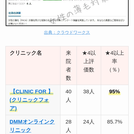
出典：クラウドワークス
クリニック名
来
★4以
★4以上
院
上評
率
者
価数
（％）
数
【CLINIC FOR 】
40
38人
95%
(クリニックフォ
人
ア)
DMMオンラインク
28
24人
85.7%
リニック
人