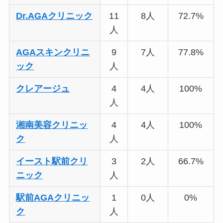
Dr.AGAクリニック
11
8人
72.7%
人
AGAスキンクリニ
9
7人
77.8%
ック
人
クレアージュ
4
4人
100%
人
湘南美容クリニッ
4
4人
100%
ク
人
イースト駅前クリ
3
2人
66.7%
ニック
人
駅前AGAクリニッ
1
0人
0%
ク
人