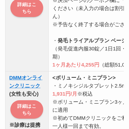
※決済ページのクーポン欄に「12
詳細はこ
ください（未入力の場合は割引
ちら
ん）
※予告なく終了する場合がござ
・
発毛トライアルプラン ベーシ
（発毛促進内服30錠／1日1回・
期）
1ヶ月あたり4,255円
（総額51,0
DMMオンライ
<ボリューム・ミニプラン>
ンクリニック
・ミノキシジルタブレット2.5m
(女性も安心)
1,931円/月
※税込
※ボリューム・ミニプラン3ヶ月
詳細はこ
に適用
ちら
※初めてDMMクリニックをご利
※診療は提携
一人様一回まで有効。