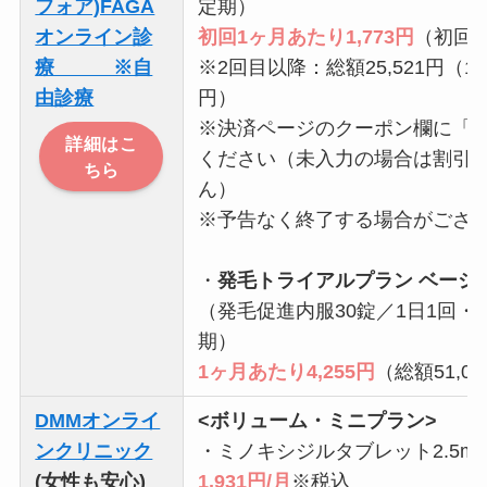
フォア)FAGA
定期）
オンライン診
初回1ヶ月あたり1,773円
（初回総
療 ※自
※2回目以降：総額25,521円（1ヶ
由診療
円）
※決済ページのクーポン欄に「12
詳細はこ
ください（未入力の場合は割引
ちら
ん）
※予告なく終了する場合がござ
・
発毛トライアルプラン ベーシ
（発毛促進内服30錠／1日1回・
期）
1ヶ月あたり4,255円
（総額51,0
DMMオンライ
<ボリューム・ミニプラン>
ンクリニック
・ミノキシジルタブレット2.5m
(女性も安心)
1,931円/月
※税込