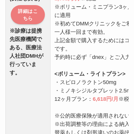
※ボリューム・ミニプラン3ヶ月
詳細はこ
に適用
ちら
※初めてDMMクリニックをご利
※診療は提携
一人様一回まで有効。
先医療機関で
上記金額で購入するためにはコ
ある、医療法
です。
人社団DMHが
予約時に必ず「dnex」とご入力
行っていま
す。
<ボリューム・ライトプラン>
・スピロノラクトン50mg
・ミノキシジルタブレット2.5m
12ヶ月プラン：
6,618円/月
※税
※公的医療保険が適用されない
※出荷調整等の理由による納入
替薬もしくは剤形違いのお薬(例