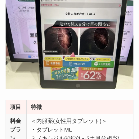
項目
特徴
料金
＜内服薬(女性用タブレット)＞
プラ
・タブレットML
ン
ミノキシジル60錠(1～2カ月分相当)