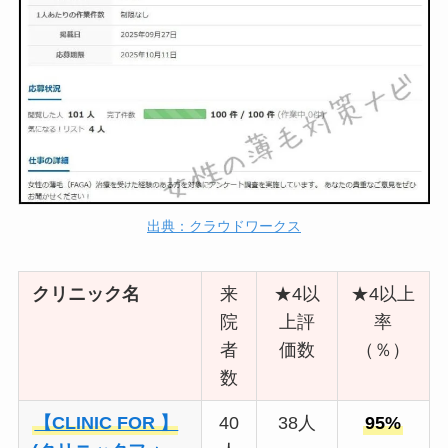
出典：クラウドワークス
クリニック名
来
★4以
★4以上
院
上評
率
者
価数
（％）
数
【CLINIC FOR 】
40
38人
95%