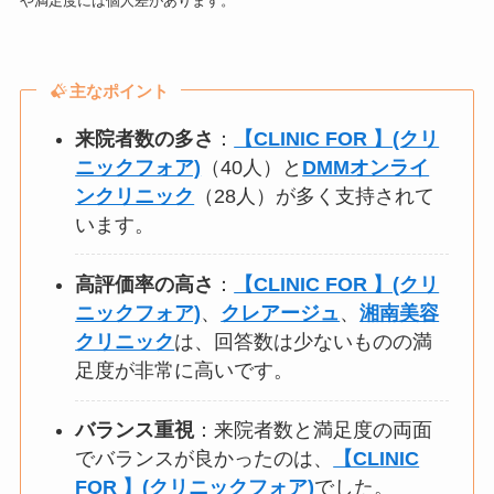
や満足度には個人差があります。
主なポイント
来院者数の多さ
：
【CLINIC FOR 】(クリ
ニックフォア)
（40人）と
DMMオンライ
ンクリニック
（28人）が多く支持されて
います。
高評価率の高さ
：
【CLINIC FOR 】(クリ
ニックフォア)
、
クレアージュ
、
湘南美容
クリニック
は、回答数は少ないものの満
足度が非常に高いです。
バランス重視
：来院者数と満足度の両面
でバランスが良かったのは、
【CLINIC
FOR 】(クリニックフォア)
でした。