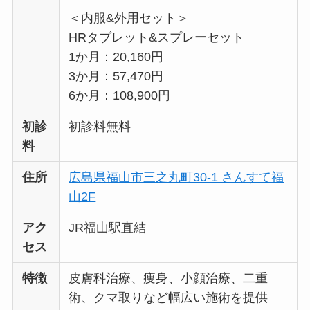
＜内服&外用セット＞
HRタブレット&スプレーセット
1か月：20,160円
3か月：57,470円
6か月：108,900円
初診
初診料無料
料
住所
広島県福山市三之丸町30-1 さんすて福
山2F
アク
JR福山駅直結
セス
特徴
皮膚科治療、痩身、小顔治療、二重
術、クマ取りなど幅広い施術を提供