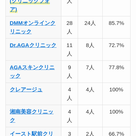
(クリニックフォ
人
ア)
DMMオンラインク
28
24人
85.7%
リニック
人
Dr.AGAクリニック
11
8人
72.7%
人
AGAスキンクリニ
9
7人
77.8%
ック
人
クレアージュ
4
4人
100%
人
湘南美容クリニッ
4
4人
100%
ク
人
イースト駅前クリ
3
2人
66.7%