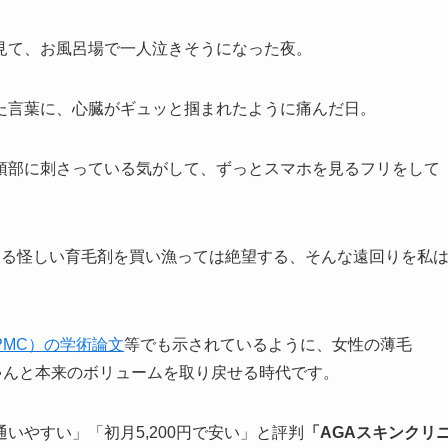
見て、お風呂場で一人泣きそうになった夜。
た言葉に、心臓がギュッと掴まれたように痛んだ日。
頂部に刺さっている気がして、ずっとスマホを見るフリをして
する怪しい育毛剤を買い漁っては絶望する、そんな遠回りを私
PMC）の学術論文
等でも示されているように、女性の薄毛
ゃんと本来のボリュームを取り戻せる時代です。
いやすい」「初月5,200円で安い」と評判
「AGAスキンクリ