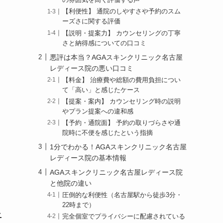
の雰囲気を高く評価する声
【利便性】 通院のしやすさや予約のスム
ーズさに関する評価
【説明・提案力】 カウンセリングの丁寧
さと納得感についての口コミ
悪評は本当？AGAスキンクリニック名古屋
レディース院の悪い口コミ
【料金】 治療費や総額の費用負担につい
て「高い」と感じたケース
【提案・案内】 カウンセリング時の説明
やプラン提案への違和感
【予約・通院面】 予約の取りづらさや通
は
院時に不便を感じたという指摘
1分でわかる！AGAスキンクリニック名古屋
レディース院の基本情報
AGAスキンクリニック名古屋レディース院
と他院の違い
圧倒的な利便性（名古屋駅から徒歩3分・
22時まで）
ニ
完全個室でプライバシーに配慮されている