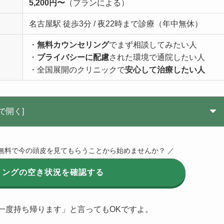
5,200円〜
（プランによる）
名古屋駅 徒歩3分 / 夜22時まで診療（年中無休）
・
無料カウンセリング
でまず相談してみたい人
・
プライバシーに配慮
された環境で通院したい人
・全国展開のクリニックで
安心して治療したい人
で開く]
無料で今の頭皮を見てもらうことから始めませんか？ ／
リングの空き状況を確認する
一度持ち帰ります」と言ってもOKですよ。